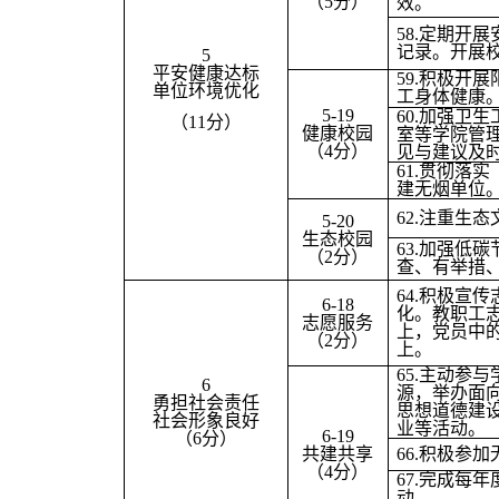
（5分）
效。
58.
定期开展
记录。开展
5
平安健康达标
59.
积极开展
单位环境优化
工身体健康
5-19
60.
加强卫生
（11分）
健康校园
室等学院管
（4分）
见与建议及
61.
贯彻落实
建无烟单位
62.
注重生态
5-20
生态校园
63.
加强低碳
（2分）
查、有举措
64.
积极宣传
6-18
化。教职工志
志愿服务
上，党员中的
（2分）
上。
65.
主动参与
6
源，举办面
勇担社会责任
思想道德建
社会形象良好
业等活动。
6-19
（6分）
共建共享
66.
积极参加
（4分）
67.
完成每年
动。