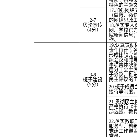
校园等各项
特色的主题
17.
加强网络
（微博、微
2-7
的网络思政
舆论宣传
18.
落实专人
（4分）
网、学校官
院新闻信息
作。
19.
认真贯彻
责任审计等
形成比较完
织会议和领导
事项集体决策
层分工会主
子会议，推
3-8
民主评议的
班子建设
（5分）
20.
班子成员
接待等制度
21.
贯彻民主
严格执行《
部选拔、教
22.
落实教职
服务型、创
党建工作覆
党员。