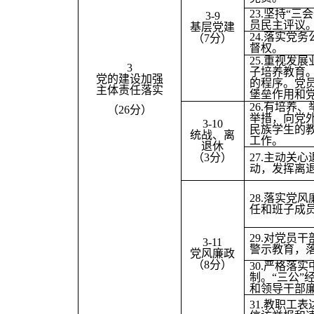
23.
坚持“三
3-9
员民主评议
基层党建
24.
落实党务
（7分）
督权。
25.
重视发展
3
子培养教育
党的建设加强
的程序。党
主体责任落实
堡垒作用和
26.
有培养、
（26分）
举措，向党
3-10
民族学生的
统战、离
工作。
退休
（3分）
27.
主动关心
动，发挥离
28.
落实党风
任和班子成员
29.
对党员干
3-11
警示教育，
党风廉政
（8分）
30.
严格落实
制。“三公”
和领导干部
31.
教职工表