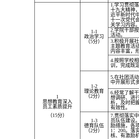
1.
学习贯彻落
十九大精神
近平新时代
十一次党代
关学习内容
2.
学院干部按
1-1
活动。
政治学习
3.
积极开展社
（5分）
主题教育活
内容丰富，
4.
按照学校相
训，完成既
5.
在社团活动
中开展形式
1-2
理论教育
6.
经常了解干
（2分）
1
想调研、进
思想教育深入
析，及时把
员工素质提升
有效性。
（15分）
7.
贯彻落实中央
1-3
员队伍建设
德育队伍
励措施，各项
（2分）
1：200。
核、有激励