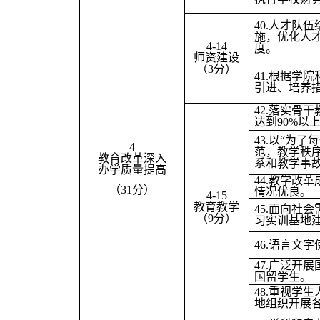
40.
人才队伍
施，优化人
4-14
度。
师资建设
（3分）
41.
根据学院
引进、培养
42.
落实骨干
达到90%以
43.
以“为了
4
范，教学秩
教育改革深入
系和教学事
办学质量提高
44.
教学改革
（31分）
情况优良。
4-15
教育教学
45.
面向社会
（9分）
习实训基地
46.
语言文字
47.
广泛开展
国留学生。
48.
重视学生
地组织开展