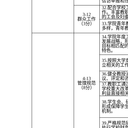
信访举报和
32.
配合学校
作。丰富教
3-12
的工会及妇
群众工作
（3分）
33.
学院青年
多样，青年
34.
学院年度
发展战略，
目标相匹配
特色。
35.
按照大学
立相关的工
36.
健全教授
4-13
议、评定和
管理规范
37.
教职工通
（8分）
学校重大改
利益直接相
38.
学生会、
形成保障学
机制。
39.
严格规范
执行学校财