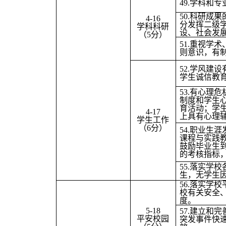
49.
学科和专
50.
科研成果
4-16
分发挥二级
学科科研
设、社会发
（5分）
51.
重视学术
则意识，有
52.
学风建设
学生诚信教
53.
有心理危
制度和学生
育活动；学
4-17
上具有心理
学生工作
（6分）
54.
职业生涯
课程与实践
鼓励毕业生
的考核指标，
55.
落实学校
生，无学生
56.
落实学校
校有关安全
度。
5-18
57.
建立和完
平安校园
突发事件快