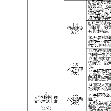
8.
贯彻落实教
的意见》《
改进高校青
学师德失范
规范和师德
9.
开展形式多
1-4
位职责，倡
师德建设
有具体措施
（6分）
10.
开展对新
教师等不同
师培训中有
11.
在教师绩
“师德一票否
12.
坚持学习
忧而忧，后
2-5
示。
大学精神
13.
学院教职
（3分）
立与维护上
院的院史资
14.
重视人文
社科学术活
2
2-6
15.
学院积极
大学精神引领
文化活动
面广。
文化生活丰富
（4分）
16.
积极办好
和参与学校
（11分）