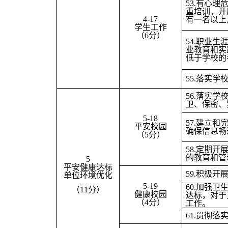
53.
有心理
重培训，开
4-17
有一名以上
学生工作
（6分）
54.
职业生
业教育和实
低于学校的
55.
落实学
56.
落实学
卫、保密、
5-18
57.
建立和
平安校园
确保信息畅
（5分）
58.
定期开
的教育和管
5
平安健康达标
59.
积极开
单位环境优化
5-19
60.
加强卫
（11分）
健康校园
达标，对于
（4分）
工作。
61.
贯彻落