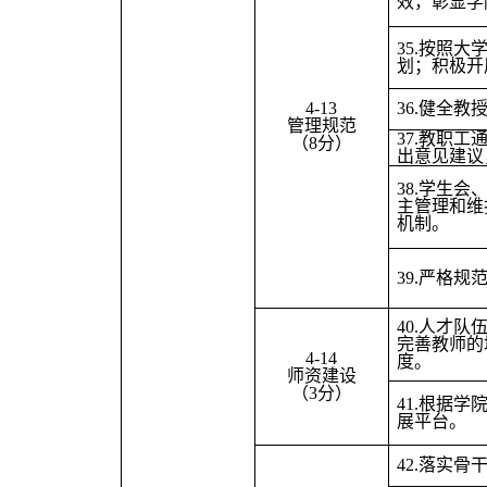
效，彰显学
35.
按照大
划；积极开
4-13
36.
健全教
管理规范
37.
教职工
（8分）
出意见建议
38.
学生会
主管理和维
机制。
39.
严格规
40.
人才队
完善教师的
4-14
度。
师资建设
（3分）
41.
根据学
展平台。
42.
落实骨干