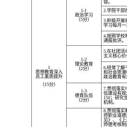
容。
1-1
2.
学院干部
政治学习
（5分）
3.
积极开展
学习每月一
4.
按照学校
通报批评。
5.
在社团活
主义核心价
1-2
理论教育
1
6.
经常了解
（2分）
思想教育深入
和社会思潮
员工素质提升
政治教育有
（15分）
7.
贯彻落实中
1-3
伍建设有规
德育队伍
150；研
（2分）
机制。
8.
贯彻落实
师职业道德
见》、《上
师德考核制