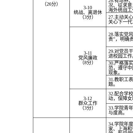
26.
有培养
（26分）
况、征求意
3-10
海外统战工
统战、离退休
（3分）
27.
主动关
关心下一代
28.
落实党风
责”，明确
29.
对党员
3-11
进校园工作
党风廉政
（8分）
30.
严格落实
范，遵守中
现象。
31.
教职工
题。
32.
配合学校
3-12
动，保障女
群众工作
（3分）
33.
学院青
与度高。
34.
学院年
家、上海和