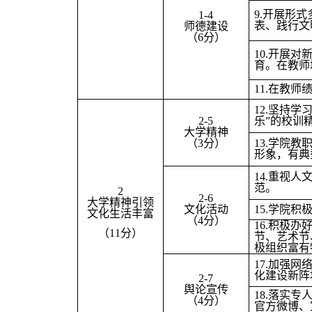
9.
开展形式
1-4
表、践行文
师德建设
（6分）
10.
开展对
育。在教师
11.
在教师绩
12.
坚持学习
2-5
乐”的校训
大学精神
（3分）
13.
学院教
形象，有典
14.
重视人
范。
2
2-6
大学精神引领
文化活动
15.
学院积
文化生活丰富
（4分）
16.
积极办
（11分）
节、艺术节
极组织富有
17.
加强网
化建设新阵
2-7
舆论宣传
18.
落实专
（4分）
官方微博、