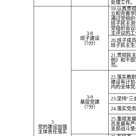
处理工作。
19.
认真贯
立和完善学
通过党组织
班子民主测
党组织会议
主评议的工
3-8
班子建设
20.
班子成
（5分）
班子民主生
21.
贯彻民
例》和干部
范。
22.
落实教职
建设有计划
内的全体党
3-9
23.
坚持“三
基层党建
（7分）
24.
落实党务
25.
重视发
3
员发展有严
党的建设加强
支部战斗堡
主体责任落实