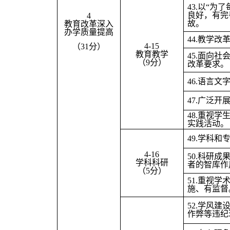
43.
以“为了
良好，有完
4
故。
教育改革深入
办学质量提高
44.
教学改革
4-15
（31分）
教育教学
45.
面向社
（9分）
改革要求。
46.
语言文
47.
广泛开
48.
重视学
实践活动。
49.
学科和
4-16
50.
科研成
学科科研
者的智库作
（5分）
51.
重视学
施、有监督
52.
学风建
作弊等违纪