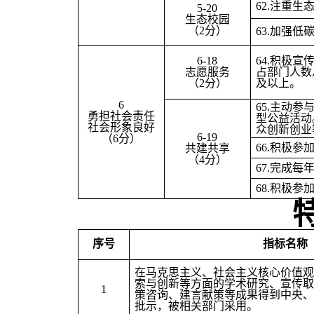
62.
注重生
5-20
生态校园
（2分）
63.
加强低
6-18
64.
积极宣
志愿服务
占部门人数
（2分）
及以上。
6
65.
主动参
勇担社会责任
型公益活动
社会形象良好
众创新创业
6-19
（6分）
66.
积极参
共建共享
（4分）
67.
完成每
68.
积极参加
序号
指标名称
在马克思主义、社会主义核心价值观
索与创新等方面的学术研究、宣传取
1
策咨询、建言献策等成果得到中央、
批示，被相关部门采用。