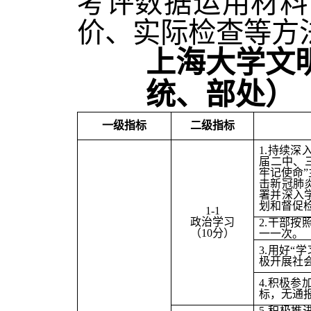
考评数据运用材料
价、实际检查等方
上海大学文
统、部处）
一级指标
二级指标
1.
持续深
届二中、
牢记使命
击新冠肺
署并深入
划和督促
1-1
政治学习
2.
干部按
（10分）
一一次。
3.
用好“
极开展社
4.
积极参
标，无通
5.
积极推