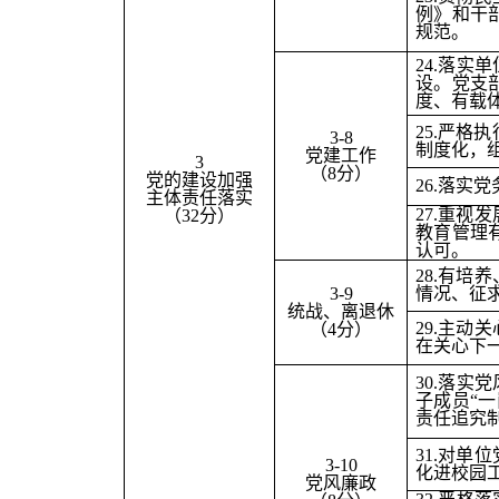
例》和干
规范。
24.
落实单
设。党支
度、有载
25.
严格执
3-8
制度化，
党建工作
3
（8分）
党的建设加强
26.
落实党
主体责任落实
27.
重视发
（32分）
教育管理
认可。
28.
有培养
3-9
情况、征
统战、离退休
29.
主动关
（4分）
在关心下
30.
落实党
子成员“
责任追究
31.
对单位
3-10
化进校园
党风廉政