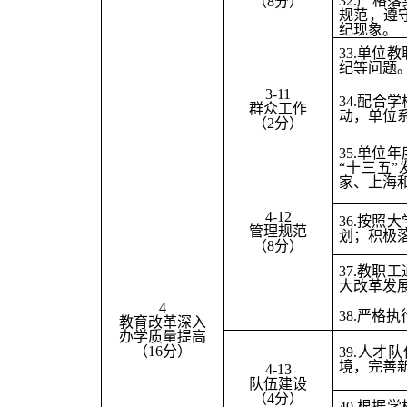
32.
严格落
（8分）
规范，遵
纪现象。
33.
单位教
纪等问题
3-11
34.
配合学
群众工作
动，单位
（2分）
35.
单位年
“十三五
家、上海
4-12
36.
按照大
管理规范
划；积极
（8分）
37.
教职工
大改革发
4
38.
严格执
教育改革深入
办学质量提高
（16分）
39.
人才队
境，完善
4-13
队伍建设
（4分）
40.
根据学