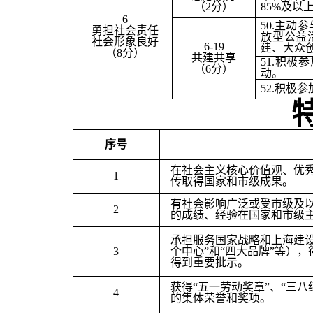
（2分）
85%及以
6
50.
主动参
勇担社会责任
放型公益
社会形象良好
6-19
建、大众
（8分）
共建共享
51.
积极参
（6分）
动。
52.
积极参
序号
在社会主义核心价值观、优秀
1
传取得国家和市级成果。
有社会影响广泛或受市级及
2
的成绩、经验在国家和市级
承担服务国家战略和上海建设
3
个中心”和“四大品牌”等）
得到重要批示。
获得“五一劳动奖章”、“三
4
的集体荣誉和奖项。