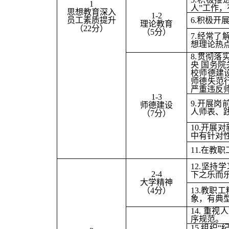
1
人”工作
思想教育深入
1-2
员工素质提升
6.
积极开
理论教育
（22分）
（5分）
7.
经常了
想理论热
8.
贯彻落
央 国务
校师德建
师德失范
严重违反
1-3
9.
开展岗
师德建设
人师表、
（7分）
10.
开展对
中有针对
11.
在教职
12.
坚持学
2-4
下之乐而
大学精神
（4分）
13.
教职工
象，有典
14.
重视人
序规范。
15.
组织“