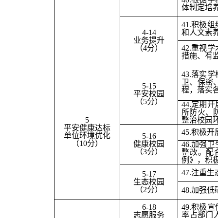
体制定培
41.
积极组
4-14
和人文素
业务提升
（4分）
42.
重视学
措施、有
43.
落实学
卫、保密
5-15
程，落实
平安校园
（5分）
44.
定期开
所防火、
5
整治校园
平安健康达标
45.
积极开
单位环境优化
5-16
（10分）
健康校园
46.
加强卫
（3分）
整改。配
例》，积
47.
注重生
5-17
生态校园
（2分）
48.
加强低
6-18
49.
积极宣
志愿服务
率占部门