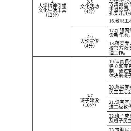
2
2-5
等法治宣
大学精神引领
文化活动
术进校园
文化生活丰富
（4分）
扎实开展
（12分）
16.
教职工
17.
加强网
设新阵地
2-6
舆论宣传
18.
落实专
（4分）
校官方微
理工作。
19.
认真贯
建立和完
制，通过
体决策班
20.
落实党
民主生活
3-7
班子建设
21.
设有基
（10分）
进二级教
22.
班子成
及班子民
23.
贯彻民